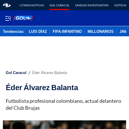
ÚLTIMAS NOTICAS
GOL CARACOL
UNIDAD INVESTIGATIVA
NOTICIAS
Tendencias:
LUIS DÍAZ
FIFA-INFANTINO
MILLONARIOS
JAM
PUBLICIDAD
/
Gol Caracol
Éder Álvarez Balanta
Éder Álvarez Balanta
Futbolista profesional colombiano, actual delantero
del Club Brujas