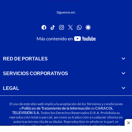
Síguenos en:
facebook
tiktok
instagram
twitter
whatsapp
google
youtube-
Más contenido en
footer
RED DE PORTALES
SERVICIOS CORPORATIVOS
LEGAL
El uso de este sitio web implica la aceptación de los
Términos y condiciones
y
Políticas de Tratamiento de la Información
de
CARACOL
TELEVISIÓN S.A.
Todos los Derechos Reservados D.R.A. Prohibida su
reproducción total o parcial, así como su traducción a cualquier idioma sin
autorización escrita de su titular. Reproduction in whole or in part, or
cl
translation without written permission is prohibited. All rights reserved
2025.