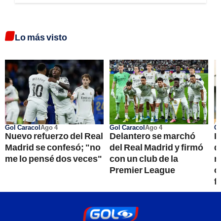
Lo más visto
Gol Caracol
Ago 4
Gol Caracol
Ago 4
Go
Nuevo refuerzo del Real
Delantero se marchó
I
Madrid se confesó; "no
del Real Madrid y firmó
d
me lo pensé dos veces"
con un club de la
r
Premier League
o
f