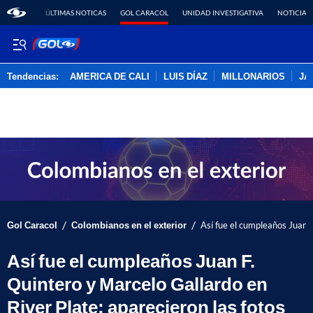
ÚLTIMAS NOTICAS
GOL CARACOL
UNIDAD INVESTIGATIVA
NOTICIAS
Tendencias:
AMERICA DE CALI
LUIS DÍAZ
MILLONARIOS
JA
PUBLICIDAD
/
/
Gol Caracol
Colombianos en el exterior
Así fue el cumpleaños Juan F
Así fue el cumpleaños Juan F.
Quintero y Marcelo Gallardo en
River Plate; aparecieron las fotos