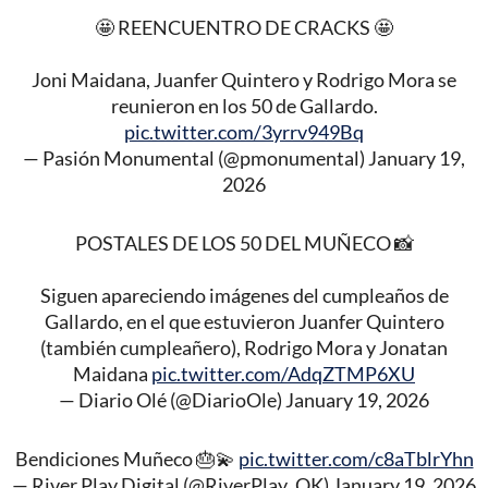
🤩 REENCUENTRO DE CRACKS 🤩
Joni Maidana, Juanfer Quintero y Rodrigo Mora se
reunieron en los 50 de Gallardo.
pic.twitter.com/3yrrv949Bq
— Pasión Monumental (@pmonumental)
January 19,
2026
POSTALES DE LOS 50 DEL MUÑECO 📸
Siguen apareciendo imágenes del cumpleaños de
Gallardo, en el que estuvieron Juanfer Quintero
(también cumpleañero), Rodrigo Mora y Jonatan
Maidana
pic.twitter.com/AdqZTMP6XU
— Diario Olé (@DiarioOle)
January 19, 2026
Bendiciones Muñeco 🎂💫
pic.twitter.com/c8aTblrYhn
— River Play Digital (@RiverPlay_OK)
January 19, 2026