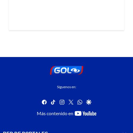
Síguenos en:
facebook
tiktok
instagram
twitter
whatsapp
google
youtube-
Más contenido en
footer