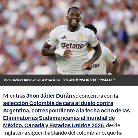
Jhon Jáder Durán en el Aston Villa.
DYLAN HEPWORTH/DPPI via AFP.
Mientras
Jhon Jáder Durán
se concentra con la
selección Colombia de cara al duelo contra
Argentina, correspondiente a la fecha ocho de las
Eliminatorias Sudamericanas al mundial de
México, Canadá y Estados Unidos 2026
, desde
Inglaterra siguen hablando del colombiano, que ha