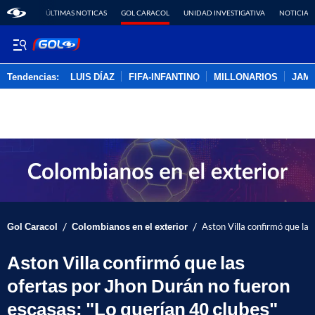
ÚLTIMAS NOTICAS
GOL CARACOL
UNIDAD INVESTIGATIVA
NOTICIAS
Tendencias:
LUIS DÍAZ
FIFA-INFANTINO
MILLONARIOS
JAM
PUBLICIDAD
/
/
Gol Caracol
Colombianos en el exterior
Aston Villa confirmó que las
Aston Villa confirmó que las
ofertas por Jhon Durán no fueron
escasas: "Lo querían 40 clubes"