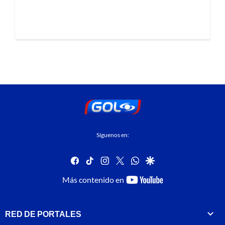
Síguenos en:
facebook
tiktok
instagram
twitter
whatsapp
google
youtube-
Más contenido en
footer
RED DE PORTALES