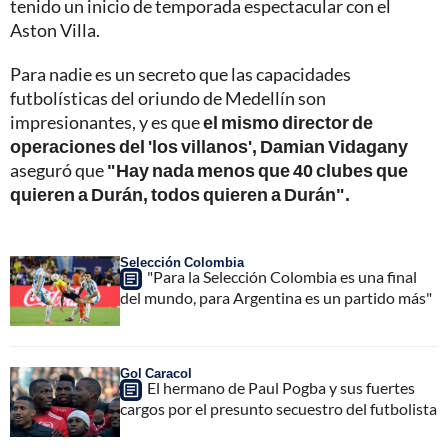
tenido un inicio de temporada espectacular con el
Aston Villa.
Para nadie es un secreto que las capacidades
futbolísticas del oriundo de Medellín son
impresionantes, y es que
el mismo director de
operaciones del 'los villanos', Damian Vidagany
aseguró que
"Hay nada menos que 40 clubes que
quieren a Durán, todos quieren a Durán".
Selección Colombia
"Para la Selección Colombia es una final
del mundo, para Argentina es un partido más"
Gol Caracol
El hermano de Paul Pogba y sus fuertes
cargos por el presunto secuestro del futbolista