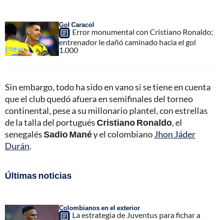
Gol Caracol
Error monumental con Cristiano Ronaldo;
entrenador le dañó caminado hacia el gol
1.000
Sin embargo, todo ha sido en vano si se tiene en cuenta
que el club quedó afuera en semifinales del torneo
continental, pese a su millonario plantel, con estrellas
de la talla del portugués
Cristiano Ronaldo
, el
senegalés
Sadio Mané
y el colombiano
Jhon Jáder
Durán
.
Últimas noticias
Colombianos en el exterior
La estrategia de Juventus para fichar a