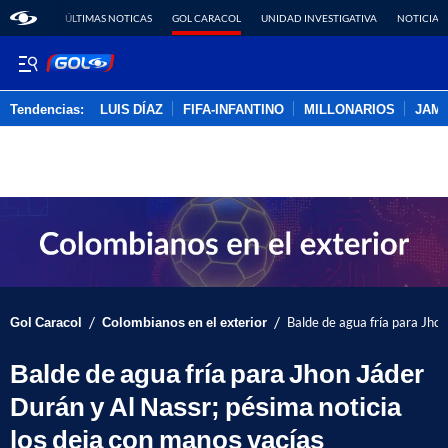
ÚLTIMAS NOTICAS
GOL CARACOL
UNIDAD INVESTIGATIVA
NOTICIAS
Tendencias:
LUIS DÍAZ
FIFA-INFANTINO
MILLONARIOS
JAM
PUBLICIDAD
/
/
Gol Caracol
Colombianos en el exterior
Balde de agua fría para Jhon
Balde de agua fría para Jhon Jáder
Durán y Al Nassr; pésima noticia
los deja con manos vacías