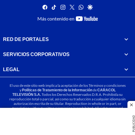
facebook
tiktok
instagram
twitter
whatsapp
google
youtube-
Más contenido en
footer
RED DE PORTALES
SERVICIOS CORPORATIVOS
LEGAL
El uso de este sitio web implica la aceptación de los
Términos y condiciones
y
Políticas de Tratamiento de la Información
de
CARACOL
TELEVISIÓN S.A.
Todos los Derechos Reservados D.R.A. Prohibida su
reproducción total o parcial, así como su traducción a cualquier idioma sin
autorización escrita de su titular. Reproduction in whole or in part, or
cl
translation without written permission is prohibited. All rights reserved
2025.
PUBLICIDA
MIEMBRO DE: