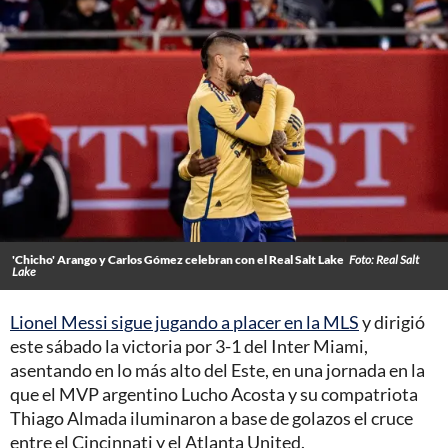
'Chicho' Arango y Carlos Gómez celebran con el Real Salt Lake
Foto: Real Salt
Lake
Lionel Messi sigue jugando a placer en la MLS
y dirigió
este sábado la victoria por 3-1 del Inter Miami,
asentando en lo más alto del Este, en una jornada en la
que el MVP argentino Lucho Acosta y su compatriota
Thiago Almada iluminaron a base de golazos el cruce
entre el Cincinnati y el Atlanta United.