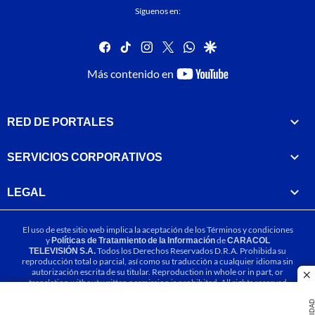
Síguenos en:
facebook
tiktok
instagram
twitter
whatsapp
google
youtube-
Más contenido en
footer
RED DE PORTALES
SERVICIOS CORPORATIVOS
LEGAL
El uso de este sitio web implica la aceptación de los
Términos y condiciones
y
Políticas de Tratamiento de la Información
de
CARACOL
TELEVISIÓN S.A.
Todos los Derechos Reservados D.R.A. Prohibida su
reproducción total o parcial, así como su traducción a cualquier idioma sin
autorización escrita de su titular. Reproduction in whole or in part, or
cl
translation without written permission is prohibited. All rights reserved
2025.