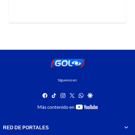
Síguenos en:
facebook
tiktok
instagram
twitter
whatsapp
google
youtube-
Más contenido en
footer
RED DE PORTALES