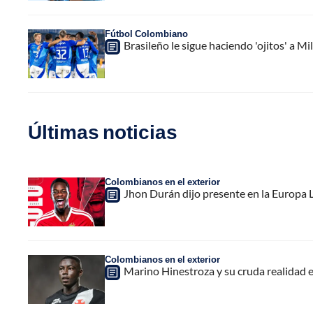
Fútbol Colombiano
Brasileño le sigue haciendo 'ojitos' a Mi
Últimas noticias
Colombianos en el exterior
Jhon Durán dijo presente en la Europa L
Colombianos en el exterior
Marino Hinestroza y su cruda realidad 