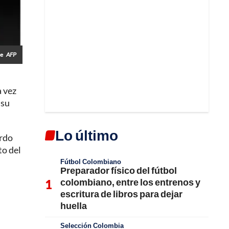
te
AFP
 vez
 su
Lo último
ardo
to del
Fútbol Colombiano
Preparador físico del fútbol
colombiano, entre los entrenos y
escritura de libros para dejar
huella
Selección Colombia