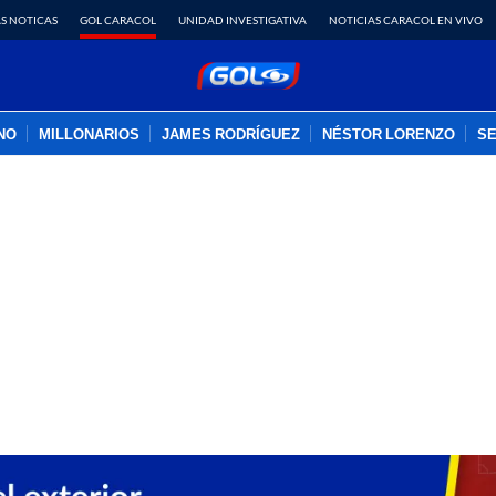
S NOTICAS
GOL CARACOL
UNIDAD INVESTIGATIVA
NOTICIAS CARACOL EN VIVO
INO
MILLONARIOS
JAMES RODRÍGUEZ
NÉSTOR LORENZO
SE
PUBLICIDAD