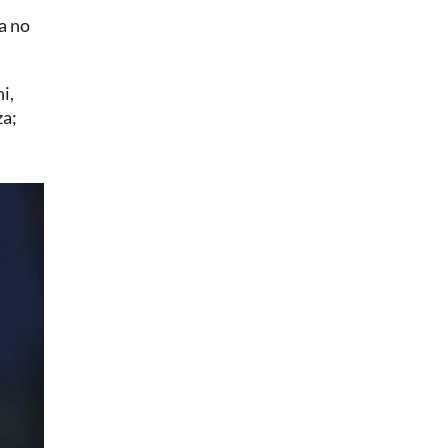
a no
i,
za;