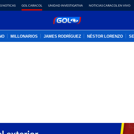
S NOTICAS
GOL CARACOL
UNIDAD INVESTIGATIVA
NOTICIAS CARACOL EN VIVO
INO
MILLONARIOS
JAMES RODRÍGUEZ
NÉSTOR LORENZO
SE
PUBLICIDAD