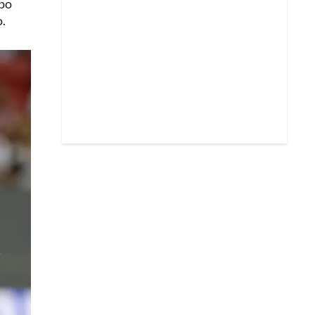
po
o.