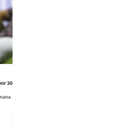
or 30
emana