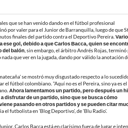
ales que se han venido dando en el fútbol profesional
nó por valer para el Junior de Barranquilla, luego de que 
utos finales del partido contra el Deportivo Pereira.
Vari
a ese gol, debido a que Carlos Bacca, quien se encont
o del balón
, sin embargo, el árbitro Andrés Rojas, terminó
o nada que ver en la jugada, dando por válido la anotación d
'matecaña' se mostró muy disgustado respecto a lo sucedid
el fútbol colombiano. "Aquí no es el Pereira, sino ya es el
iano.
Ahora lamentamos un partido, pero después un h
 a disfrutar de un partido, sino que se busca cómo
o viene pasando en otros partidos y se pueden citar m
 el futbolista en 'Blog Deportivo', de 'Blu Radio'.
unior. Carlos Bacca está en clarísimo fuera de lugar e inte