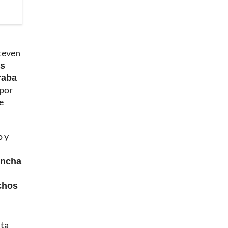
Steven
os
raba
 por
e
o y
incha
uchos
nta