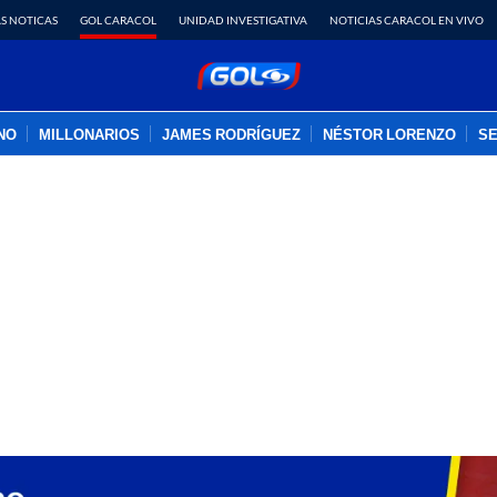
S NOTICAS
GOL CARACOL
UNIDAD INVESTIGATIVA
NOTICIAS CARACOL EN VIVO
INO
MILLONARIOS
JAMES RODRÍGUEZ
NÉSTOR LORENZO
SE
PUBLICIDAD