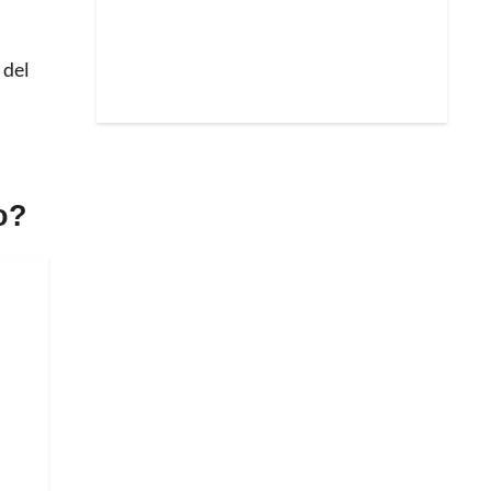
 del
o?