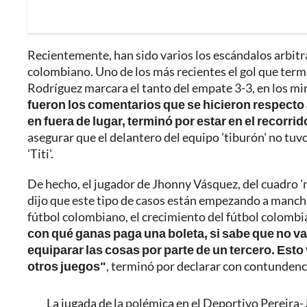
Recientemente, han sido varios los escándalos arbitr
colombiano. Uno de los más recientes el gol que termi
Rodríguez marcara el tanto del empate 3-3, en los min
fueron los comentarios que se hicieron respecto 
en fuera de lugar, terminó por estar en el recorrid
asegurar que el delantero del equipo 'tiburón' no tuv
'Titi'.
De hecho, el jugador de Jhonny Vásquez, del cuadro 
dijo que este tipo de casos están empezando a manchar 
fútbol colombiano, el crecimiento del fútbol colomb
con qué ganas paga una boleta, si sabe que no va
equiparar las cosas por parte de un tercero. Est
otros juegos"
, terminó por declarar con contundencia
La jugada de la polémica en el Deportivo Pereira-J