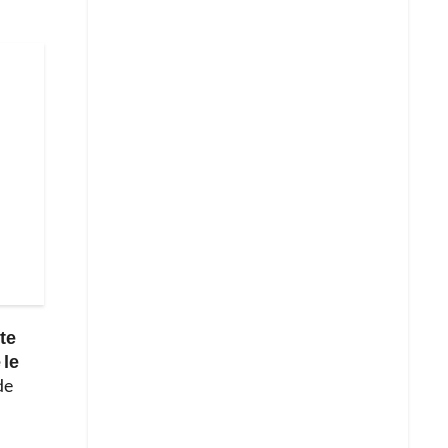
te
 le
de