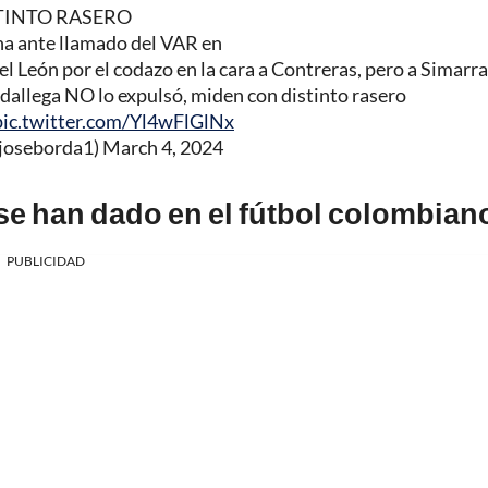
TINTO RASERO
na ante llamado del VAR en
l León por el codazo en la cara a Contreras, pero a Simarra
Rodallega NO lo expulsó, miden con distinto rasero
pic.twitter.com/Yl4wFlGlNx
joseborda1)
March 4, 2024
se han dado en el fútbol colombian
PUBLICIDAD