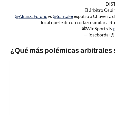
DIS
El árbitro Ospi
@AlianzaFc_ofic
vs
@SantaFe
expulsó a Chaverra de
local que le dio un codazo similar a 
📽WinSportsTv
— joseborda (@
¿Qué más polémicas arbitrales 