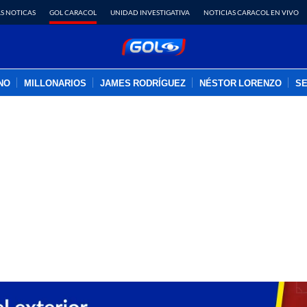
S NOTICAS
GOL CARACOL
UNIDAD INVESTIGATIVA
NOTICIAS CARACOL EN VIVO
INO
MILLONARIOS
JAMES RODRÍGUEZ
NÉSTOR LORENZO
SE
PUBLICIDAD