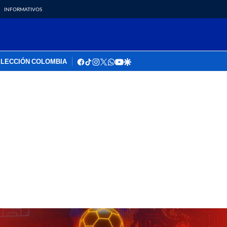
INFORMATIVOS
facebook
tiktok
instagram
twitter
whatsapp
youtube
google
LECCIÓN COLOMBIA