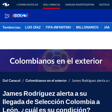
ÚLTIMAS NOTICAS
GOL CARACOL
UNIDAD INVESTIGATIVA
NOTICIAS
Tendencias:
LUIS DÍAZ
FIFA-INFANTINO
MILLONARIOS
JAM
PUBLICIDAD
/
/
Gol Caracol
Colombianos en el exterior
James Rodríguez alerta a su 
James Rodríguez alerta a su
llegada de Selección Colombia a
León, ¿cuál es su condición?