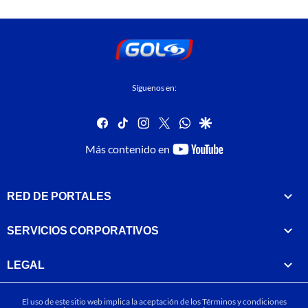
Síguenos en:
facebook
tiktok
instagram
twitter
whatsapp
google
youtube-
Más contenido en
footer
RED DE PORTALES
SERVICIOS CORPORATIVOS
LEGAL
El uso de este sitio web implica la aceptación de los
Términos y condiciones