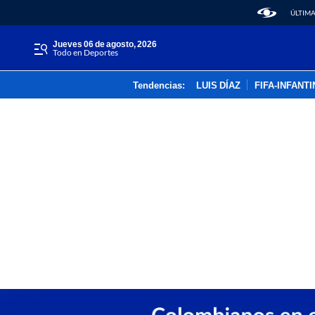
ÚLTIMA
jueves 06 de agosto, 2026
Todo en Deportes
Tendencias:
LUIS DÍAZ
FIFA-INFANT