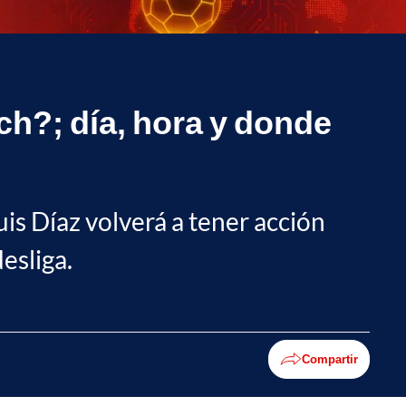
h?; día, hora y donde
uis Díaz volverá a tener acción
esliga.
Compartir