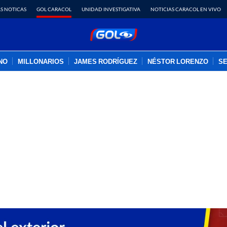
S NOTICAS
GOL CARACOL
UNIDAD INVESTIGATIVA
NOTICIAS CARACOL EN VIVO
INO
MILLONARIOS
JAMES RODRÍGUEZ
NÉSTOR LORENZO
SE
PUBLICIDAD