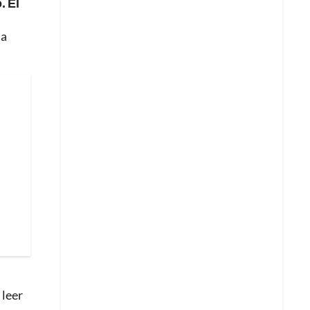
. El
ta
 leer