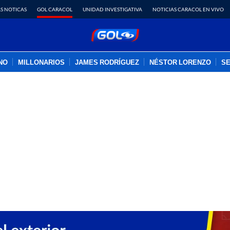
S NOTICAS
GOL CARACOL
UNIDAD INVESTIGATIVA
NOTICIAS CARACOL EN VIVO
INO
MILLONARIOS
JAMES RODRÍGUEZ
NÉSTOR LORENZO
SE
PUBLICIDAD