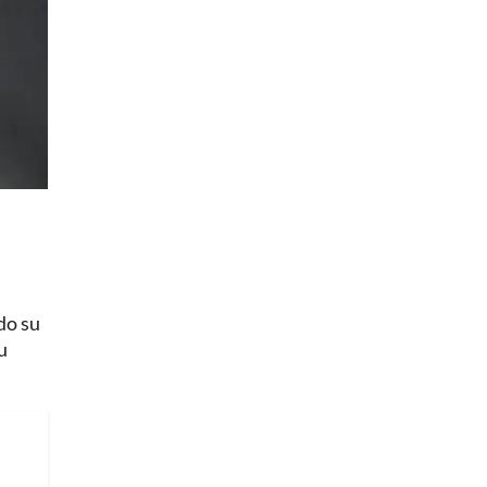
do su
u