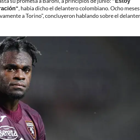
asta su promesa a Baroni, a principios de junio:
"Estoy
ración"
, había dicho el delantero colombiano. Ocho meses
evamente a Torino", concluyeron hablando sobre el delante