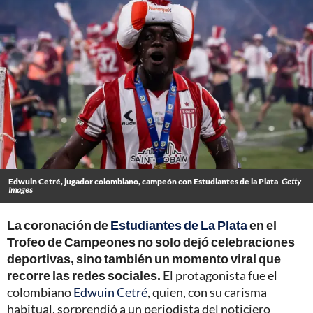
Edwuin Cetré, jugador colombiano, campeón con Estudiantes de la Plata
Getty
Images
La coronación de
Estudiantes de La Plata
en el
Trofeo de Campeones no solo dejó celebraciones
deportivas, sino también un momento viral que
recorre las redes sociales.
El protagonista fue el
colombiano
Edwuin Cetré
, quien, con su carisma
habitual, sorprendió a un periodista del noticiero