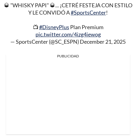
🥃 "WHISKY PAPI" 🥃... ¡CETRÉ FESTEJA CON ESTILO
Y LE CONVIDÓ A
#SportsCenter
!
📺
#DisneyPlus
Plan Premium
pic.twitter.com/4izg4iewog
— SportsCenter (@SC_ESPN)
December 21, 2025
PUBLICIDAD