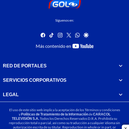
Síguenos en:
facebook
tiktok
instagram
twitter
whatsapp
google
youtube-
Más contenido en
footer
RED DE PORTALES
SERVICIOS CORPORATIVOS
LEGAL
El uso de este sitio web implica la aceptación de los
Términos y condiciones
y
Políticas de Tratamiento de la Información
de
CARACOL
TELEVISIÓN S.A.
Todos los Derechos Reservados D.R.A. Prohibida su
reproducción total o parcial, así como su traducción a cualquier idioma sin
autorización escrita de su titular. Reproduction in whole or in part, or