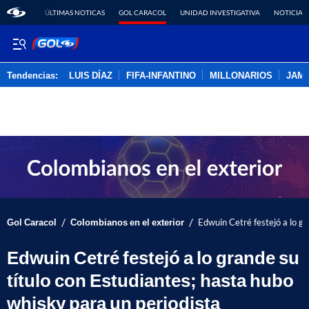
ÚLTIMAS NOTICAS
GOL CARACOL
UNIDAD INVESTIGATIVA
NOTICIAS
Tendencias:
LUIS DÍAZ
FIFA-INFANTINO
MILLONARIOS
JAM
PUBLICIDAD
/
/
Gol Caracol
Colombianos en el exterior
Edwuin Cetré festejó a lo gr
Edwuin Cetré festejó a lo grande su
título con Estudiantes; hasta hubo
whisky para un periodista