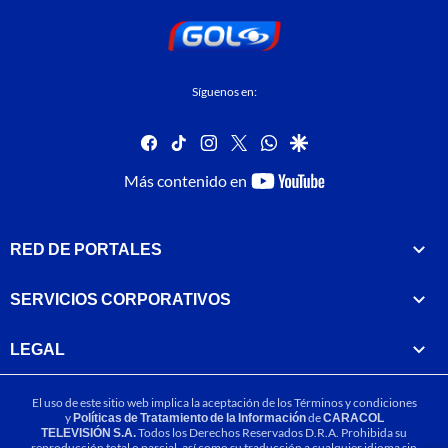
Síguenos en:
facebook
tiktok
instagram
twitter
whatsapp
google
youtube-
Más contenido en
footer
RED DE PORTALES
SERVICIOS CORPORATIVOS
LEGAL
El uso de este sitio web implica la aceptación de los
Términos y condiciones
y
Políticas de Tratamiento de la Información
de
CARACOL
TELEVISIÓN S.A.
Todos los Derechos Reservados D.R.A. Prohibida su
reproducción total o parcial, así como su traducción a cualquier idioma sin