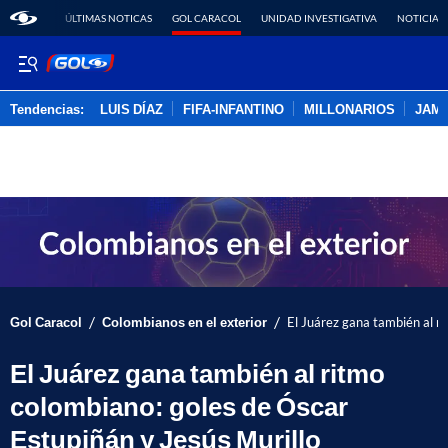
ÚLTIMAS NOTICAS
GOL CARACOL
UNIDAD INVESTIGATIVA
NOTICIAS
Tendencias:
LUIS DÍAZ
FIFA-INFANTINO
MILLONARIOS
JAM
PUBLICIDAD
/
/
Gol Caracol
Colombianos en el exterior
El Juárez gana también al r
El Juárez gana también al ritmo
colombiano: goles de Óscar
Estupiñán y Jesús Murillo