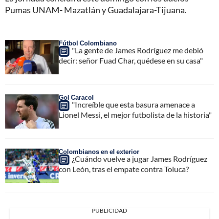
Pumas UNAM- Mazatlán y Guadalajara-Tijuana.
Fútbol Colombiano
"La gente de James Rodríguez me debió
decir: señor Fuad Char, quédese en su casa"
Gol Caracol
"Increíble que esta basura amenace a
Lionel Messi, el mejor futbolista de la historia"
Colombianos en el exterior
¿Cuándo vuelve a jugar James Rodríguez
con León, tras el empate contra Toluca?
PUBLICIDAD