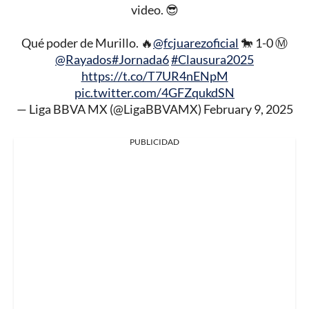
video. 😎
Qué poder de Murillo. 🔥
@fcjuarezoficial
🐎 1-0 Ⓜ️
@Rayados
#Jornada6
#Clausura2025
https://t.co/T7UR4nENpM
pic.twitter.com/4GFZqukdSN
— Liga BBVA MX (@LigaBBVAMX)
February 9, 2025
PUBLICIDAD