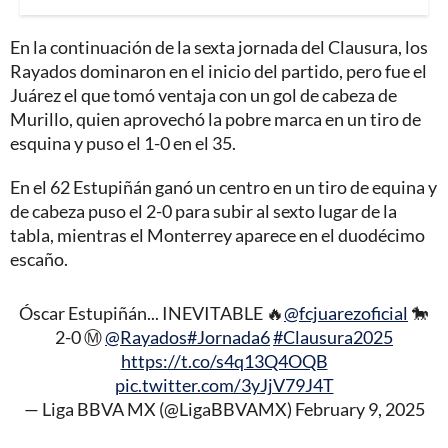
En la continuación de la sexta jornada del Clausura, los
Rayados dominaron en el inicio del partido, pero fue el
Juárez el que tomó ventaja con un gol de cabeza de
Murillo, quien aprovechó la pobre marca en un tiro de
esquina y puso el 1-0 en el 35.
En el 62 Estupiñán ganó un centro en un tiro de equina y
de cabeza puso el 2-0 para subir al sexto lugar de la
tabla, mientras el Monterrey aparece en el duodécimo
escaño.
Óscar Estupiñán... INEVITABLE 🔥
@fcjuarezoficial
🐎
2-0 Ⓜ️
@Rayados
#Jornada6
#Clausura2025
https://t.co/s4q13Q4OQB
pic.twitter.com/3yJjV79J4T
— Liga BBVA MX (@LigaBBVAMX)
February 9, 2025