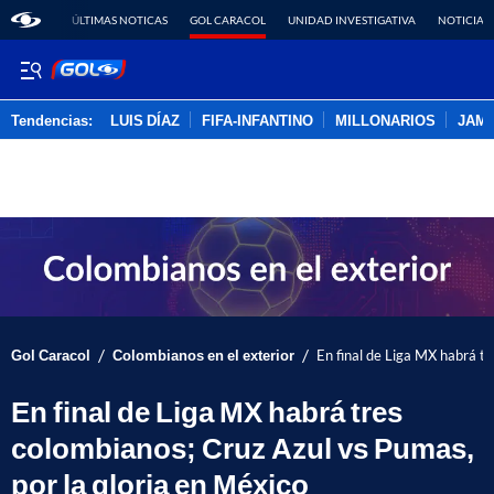
ÚLTIMAS NOTICAS
GOL CARACOL
UNIDAD INVESTIGATIVA
NOTICIAS
Tendencias:
LUIS DÍAZ
FIFA-INFANTINO
MILLONARIOS
JAM
PUBLICIDAD
/
/
Gol Caracol
Colombianos en el exterior
En final de Liga MX habrá tr
En final de Liga MX habrá tres
colombianos; Cruz Azul vs Pumas,
por la gloria en México