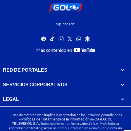
Síguenos en:
facebook
tiktok
instagram
twitter
whatsapp
google
youtube-
Más contenido en
footer
RED DE PORTALES
SERVICIOS CORPORATIVOS
LEGAL
El uso de este sitio web implica la aceptación de los
Términos y condiciones
y
Políticas de Tratamiento de la Información
de
CARACOL
TELEVISIÓN S.A.
Todos los Derechos Reservados D.R.A. Prohibida su
reproducción total o parcial, así como su traducción a cualquier idioma sin