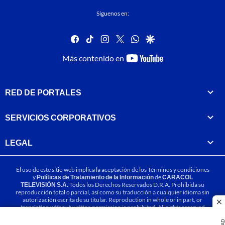
Síguenos en:
facebook
tiktok
instagram
twitter
whatsapp
google
youtube-
Más contenido en
footer
RED DE PORTALES
SERVICIOS CORPORATIVOS
LEGAL
El uso de este sitio web implica la aceptación de los
Términos y condiciones
y
Políticas de Tratamiento de la Información
de
CARACOL
TELEVISIÓN S.A.
Todos los Derechos Reservados D.R.A. Prohibida su
reproducción total o parcial, así como su traducción a cualquier idioma sin
autorización escrita de su titular. Reproduction in whole or in part, or
cl
translation without written permission is prohibited. All rights reserved
2025.