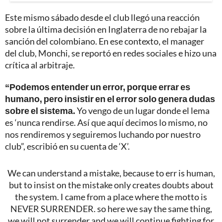
Este mismo sábado desde el club llegó una reacción
sobre la última decisión en Inglaterra de no rebajar la
sanción del colombiano. En ese contexto, el manager
del club, Monchi, se reportó en redes sociales e hizo una
crítica al arbitraje.
“Podemos entender un error, porque errar es
humano, pero insistir en el error solo genera dudas
sobre el sistema.
Yo vengo de un lugar donde el lema
es ‘nunca rendirse. Así que aquí decimos lo mismo, no
nos rendiremos y seguiremos luchando por nuestro
club”, escribió en su cuenta de ‘X’.
We can understand a mistake, because to err is human,
but to insist on the mistake only creates doubts about
the system. I came from a place where the motto is
NEVER SURRENDER. so here we say the same thing,
we will not surrender and we will continue fighting for