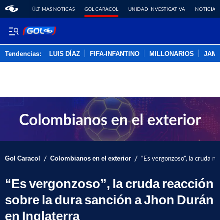
ÚLTIMAS NOTICAS
GOL CARACOL
UNIDAD INVESTIGATIVA
NOTICIAS
Tendencias:
LUIS DÍAZ
FIFA-INFANTINO
MILLONARIOS
JAM
PUBLICIDAD
/
/
Gol Caracol
Colombianos en el exterior
“Es vergonzoso”, la cruda re
“Es vergonzoso”, la cruda reacción
sobre la dura sanción a Jhon Durán
en Inglaterra