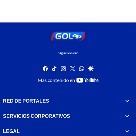
Síguenos en:
facebook
tiktok
instagram
twitter
whatsapp
google
youtube-
Más contenido en
footer
RED DE PORTALES
SERVICIOS CORPORATIVOS
LEGAL