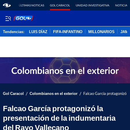
ÚLTIMAS NOTICAS
GOL CARACOL
UNIDAD INVESTIGATIVA
NOTICIAS
Tendencias:
LUIS DÍAZ
FIFA-INFANTINO
MILLONARIOS
JAM
PUBLICIDAD
/
/
Gol Caracol
Colombianos en el exterior
Falcao García protagonizó l
Falcao García protagonizó la
presentación de la indumentaria
del Rayo Vallecano