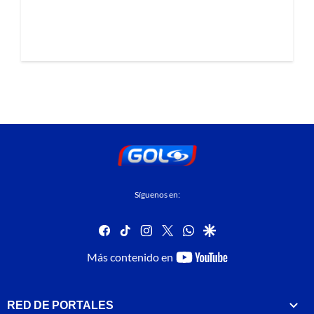
Síguenos en:
facebook
tiktok
instagram
twitter
whatsapp
google
youtube-
Más contenido en
footer
RED DE PORTALES