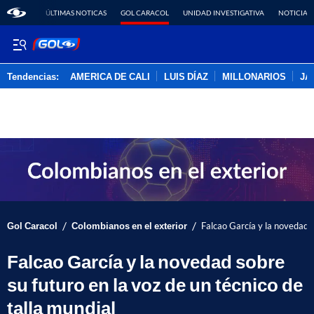
ÚLTIMAS NOTICAS
GOL CARACOL
UNIDAD INVESTIGATIVA
NOTICIAS
Tendencias:
AMERICA DE CALI
LUIS DÍAZ
MILLONARIOS
JA
PUBLICIDAD
/
/
Gol Caracol
Colombianos en el exterior
Falcao García y la novedad s
Falcao García y la novedad sobre
su futuro en la voz de un técnico de
talla mundial