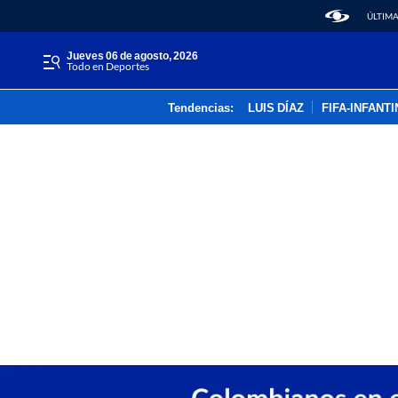
ÚLTIMA
jueves 06 de agosto, 2026
Todo en Deportes
Tendencias:
LUIS DÍAZ
FIFA-INFANT