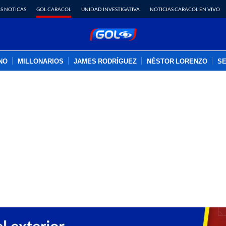
S NOTICAS
GOL CARACOL
UNIDAD INVESTIGATIVA
NOTICIAS CARACOL EN VIVO
INO
MILLONARIOS
JAMES RODRÍGUEZ
NÉSTOR LORENZO
SE
PUBLICIDAD