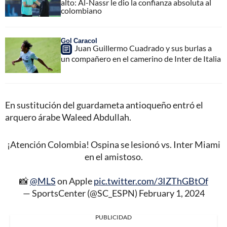
alto: Al-Nassr le dio la confianza absoluta al
colombiano
Gol Caracol
Juan Guillermo Cuadrado y sus burlas a
un compañero en el camerino de Inter de Italia
En sustitución del guardameta antioqueño entró el
arquero árabe Waleed Abdullah.
¡Atención Colombia! Ospina se lesionó vs. Inter Miami
en el amistoso.
📸
@MLS
on Apple
pic.twitter.com/3IZThGBtOf
— SportsCenter (@SC_ESPN)
February 1, 2024
PUBLICIDAD