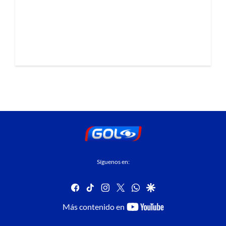
Síguenos en:
facebook
tiktok
instagram
twitter
whatsapp
google
youtube-
Más contenido en
footer