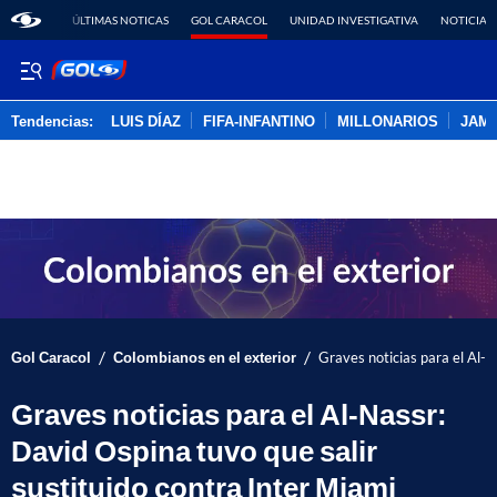
ÚLTIMAS NOTICAS
GOL CARACOL
UNIDAD INVESTIGATIVA
NOTICIAS
Tendencias:
LUIS DÍAZ
FIFA-INFANTINO
MILLONARIOS
JAM
PUBLICIDAD
/
/
Gol Caracol
Colombianos en el exterior
Graves noticias para el Al-N
Graves noticias para el Al-Nassr:
David Ospina tuvo que salir
sustituido contra Inter Miami