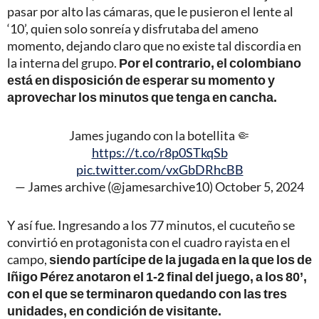
pasar por alto las cámaras, que le pusieron el lente al
‘10’, quien solo sonreía y disfrutaba del ameno
momento, dejando claro que no existe tal discordia en
la interna del grupo.
Por el contrario, el colombiano
está en disposición de esperar su momento y
aprovechar los minutos que tenga en cancha.
James jugando con la botellita 🤏
https://t.co/r8p0STkqSb
pic.twitter.com/vxGbDRhcBB
— James archive (@jamesarchive10)
October 5, 2024
Y así fue. Ingresando a los 77 minutos, el cucuteño se
convirtió en protagonista con el cuadro rayista en el
campo,
siendo partícipe de la jugada en la que los de
Iñigo Pérez anotaron el 1-2 final del juego, a los 80’,
con el que se terminaron quedando con las tres
unidades, en condición de visitante.