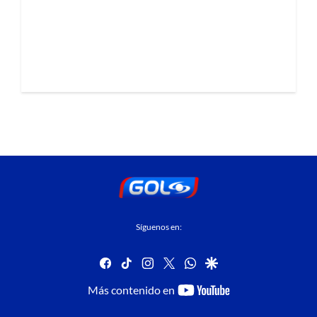
Síguenos en:
facebook
tiktok
instagram
twitter
whatsapp
google
youtube-
Más contenido en
footer