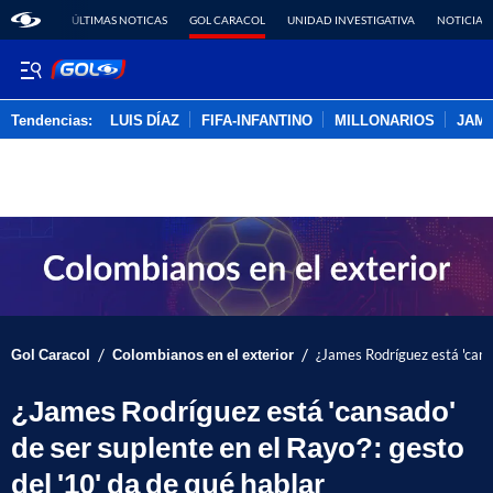
ÚLTIMAS NOTICAS
GOL CARACOL
UNIDAD INVESTIGATIVA
NOTICIAS
Tendencias:
LUIS DÍAZ
FIFA-INFANTINO
MILLONARIOS
JAM
PUBLICIDAD
/
/
Gol Caracol
Colombianos en el exterior
¿James Rodríguez está 'cansa
¿James Rodríguez está 'cansado'
de ser suplente en el Rayo?: gesto
del '10' da de qué hablar