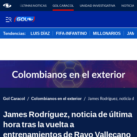
ÚLTIMAS NOTICAS
GOL CARACOL
UNIDAD INVESTIGATIVA
NOTICIAS
Tendencias:
LUIS DÍAZ
FIFA-INFANTINO
MILLONARIOS
JAM
PUBLICIDAD
/
/
Gol Caracol
Colombianos en el exterior
James Rodríguez, noticia de
James Rodríguez, noticia de última
hora tras la vuelta a
entrenamientos de Rayo Vallecano