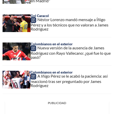
en Madrid"
Gol Caracol
Néstor Lorenzo mandó mensaje a Íñigo
Pérez y a los técnicos que no valoran a James
Rodríguez
Colombianos en el exterior
Nueva versión de la ausencia de James
Rodríguez con Rayo Vallecano: ¿qué fue lo que
pasó?
Colombianos en el exterior
A Iñigo Pérez se le acabó la paciencia: así
reaccionó tras ser preguntado por James
Rodríguez
PUBLICIDAD