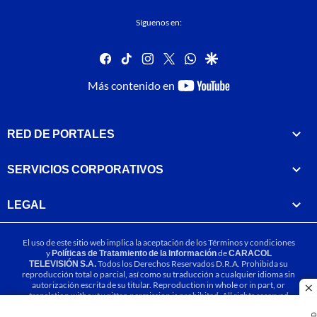
Síguenos en:
facebook
tiktok
instagram
twitter
whatsapp
google
youtube-
Más contenido en
footer
RED DE PORTALES
SERVICIOS CORPORATIVOS
LEGAL
El uso de este sitio web implica la aceptación de los
Términos y condiciones
y
Políticas de Tratamiento de la Información
de
CARACOL
TELEVISIÓN S.A.
Todos los Derechos Reservados D.R.A. Prohibida su
reproducción total o parcial, así como su traducción a cualquier idioma sin
autorización escrita de su titular. Reproduction in whole or in part, or
cl
translation without written permission is prohibited. All rights reserved
2025.