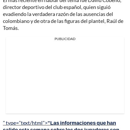
El más reciente en hablar del tema fue David Cobeño,
director deportivo del club español, quien siguió
evadiendo la verdadera razón de las ausencias del
colombiano y de otra de las figuras del plantel, Raúl de
Tomás.
PUBLICIDAD
" type="text/html">
"Las informaciones que han
salido esta semana sobre los dos jugadores son