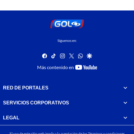
Síguenos en:
facebook
tiktok
instagram
twitter
whatsapp
google
youtube-
Más contenido en
footer
RED DE PORTALES
SERVICIOS CORPORATIVOS
LEGAL
El uso de este sitio web implica la aceptación de los
Términos y condiciones