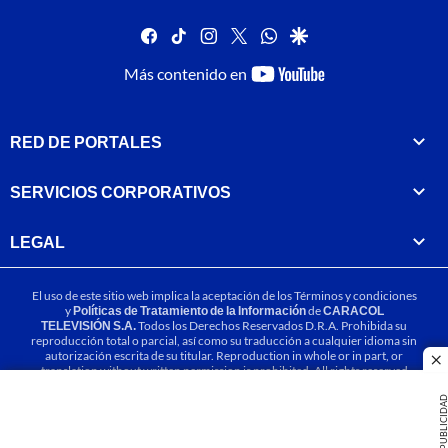
facebook
tiktok
instagram
twitter
whatsapp
google
youtube-
Más contenido en
footer
RED DE PORTALES
SERVICIOS CORPORATIVOS
LEGAL
El uso de este sitio web implica la aceptación de los
Términos y condiciones
y
Políticas de Tratamiento de la Información
de
CARACOL
TELEVISIÓN S.A.
Todos los Derechos Reservados D.R.A. Prohibida su
reproducción total o parcial, así como su traducción a cualquier idioma sin
autorización escrita de su titular. Reproduction in whole or in part, or
cl
translation without written permission is prohibited. All rights reserved
2025.
PUBLICIDA
MIEMBRO DE: