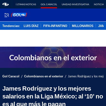
ÚLTIMAS NOTICAS
GOL CARACOL
UNIDAD INVESTIGATIVA
NOTICIAS
Tendencias:
LUIS DÍAZ
FIFA-INFANTINO
MILLONARIOS
JAM
PUBLICIDAD
/
/
Gol Caracol
Colombianos en el exterior
James Rodríguez y los mejore
James Rodríguez y los mejores
salarios en la Liga México; al ‘10’ no
es al que más le pagan