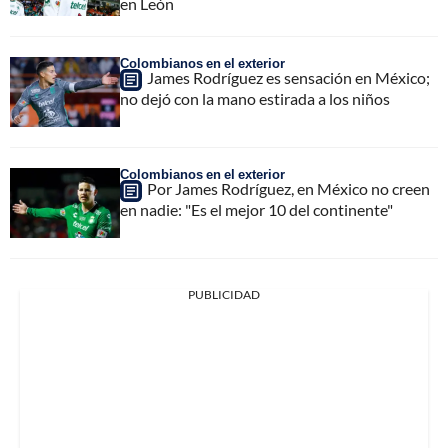
en León
Colombianos en el exterior
James Rodríguez es sensación en México;
no dejó con la mano estirada a los niños
Colombianos en el exterior
Por James Rodríguez, en México no creen
en nadie: "Es el mejor 10 del continente"
PUBLICIDAD