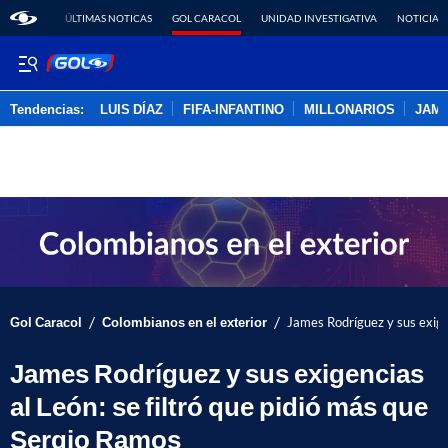
ÚLTIMAS NOTICAS
GOL CARACOL
UNIDAD INVESTIGATIVA
NOTICIAS
Tendencias:
LUIS DÍAZ
FIFA-INFANTINO
MILLONARIOS
JAM
PUBLICIDAD
/
/
Gol Caracol
Colombianos en el exterior
James Rodríguez y sus exigen
James Rodríguez y sus exigencias
al León: se filtró que pidió más que
Sergio Ramos