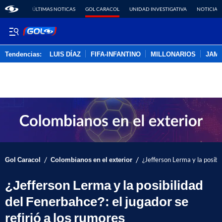
ÚLTIMAS NOTICAS
GOL CARACOL
UNIDAD INVESTIGATIVA
NOTICIAS
Tendencias:
LUIS DÍAZ
FIFA-INFANTINO
MILLONARIOS
JAM
PUBLICIDAD
/
/
Gol Caracol
Colombianos en el exterior
¿Jefferson Lerma y la posibil
¿Jefferson Lerma y la posibilidad
del Fenerbahce?: el jugador se
refirió a los rumores