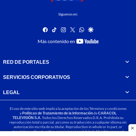
Síguenos en:
facebook
tiktok
instagram
twitter
whatsapp
google
youtube-
Más contenido en
footer
RED DE PORTALES
SERVICIOS CORPORATIVOS
LEGAL
El uso de este sitio web implica la aceptación de los
Términos y condiciones
y
Políticas de Tratamiento de la Información
de
CARACOL
TELEVISIÓN S.A.
Todos los Derechos Reservados D.R.A. Prohibida su
reproducción total o parcial, así como su traducción a cualquier idioma sin
autorización escrita de su titular. Reproduction in whole or in part, or
cl
translation without written permission is prohibited. All rights reserved
2025.