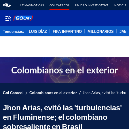
ÚLTIMAS NOTICAS
GOL CARACOL
UNIDAD INVESTIGATIVA
NOTICIAS
Tendencias:
LUIS DÍAZ
FIFA-INFANTINO
MILLONARIOS
JAM
PUBLICIDAD
/
/
Gol Caracol
Colombianos en el exterior
Jhon Arias, evitó las 'turbul
Jhon Arias, evitó las 'turbulencias'
en Fluminense; el colombiano
sobresaliente en Brasil