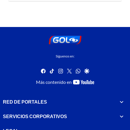
Síguenos en:
facebook
tiktok
instagram
twitter
whatsapp
google
youtube-
Más contenido en
footer
RED DE PORTALES
SERVICIOS CORPORATIVOS