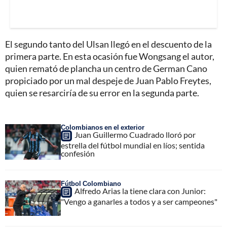
El segundo tanto del Ulsan llegó en el descuento de la
primera parte. En esta ocasión fue Wongsang el autor,
quien remató de plancha un centro de German Cano
propiciado por un mal despeje de Juan Pablo Freytes,
quien se resarciría de su error en la segunda parte.
Colombianos en el exterior
Juan Guillermo Cuadrado lloró por
estrella del fútbol mundial en líos; sentida
confesión
Fútbol Colombiano
Alfredo Arias la tiene clara con Junior:
"Vengo a ganarles a todos y a ser campeones"