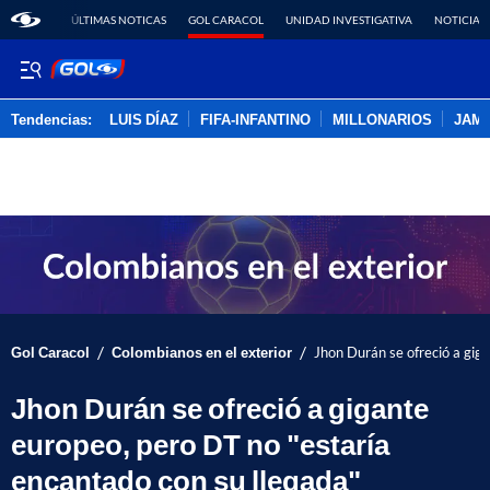
ÚLTIMAS NOTICAS
GOL CARACOL
UNIDAD INVESTIGATIVA
NOTICIAS
Tendencias:
LUIS DÍAZ
FIFA-INFANTINO
MILLONARIOS
JAM
PUBLICIDAD
/
/
Gol Caracol
Colombianos en el exterior
Jhon Durán se ofreció a gig
Jhon Durán se ofreció a gigante
europeo, pero DT no "estaría
encantado con su llegada"