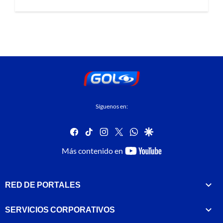
Síguenos en:
facebook
tiktok
instagram
twitter
whatsapp
google
youtube-
Más contenido en
footer
RED DE PORTALES
SERVICIOS CORPORATIVOS