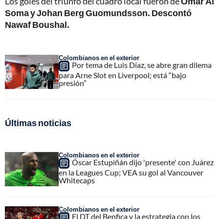
Los goles del triunfo del cuadro local fueron de
Omar Al
Soma y Johan Berg Guomundsson. Descontó
Nawaf Boushal.
Colombianos en el exterior
Por tema de Luis Díaz, se abre gran dilema
para Arne Slot en Liverpool; está “bajo
presión”
Últimas noticias
Colombianos en el exterior
Óscar Estupiñán dijo 'presente' con Juárez
en la Leagues Cup; VEA su gol al Vancouver
Whitecaps
Colombianos en el exterior
El DT del Benfica y la estrategia con los