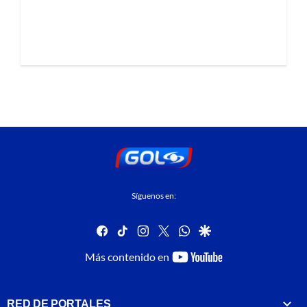
Síguenos en:
facebook
tiktok
instagram
twitter
whatsapp
google
youtube-
Más contenido en
footer
RED DE PORTALES