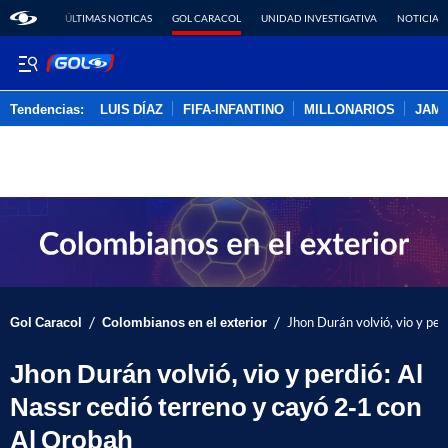
ÚLTIMAS NOTICAS
GOL CARACOL
UNIDAD INVESTIGATIVA
NOTICIAS
Tendencias:
LUIS DÍAZ
FIFA-INFANTINO
MILLONARIOS
JAM
PUBLICIDAD
/
/
Gol Caracol
Colombianos en el exterior
Jhon Durán volvió, vio y per
Jhon Durán volvió, vio y perdió: Al
Nassr cedió terreno y cayó 2-1 con
Al Orobah