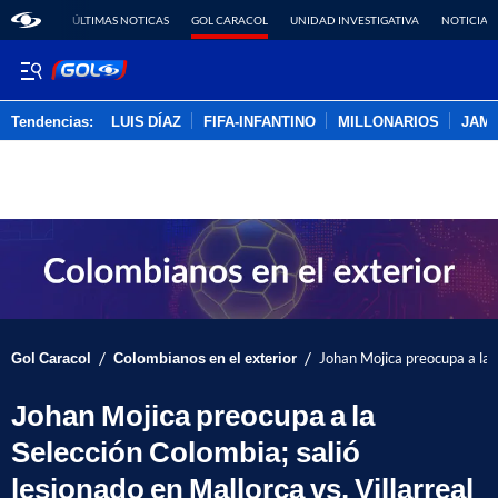
ÚLTIMAS NOTICAS
GOL CARACOL
UNIDAD INVESTIGATIVA
NOTICIAS
Tendencias:
LUIS DÍAZ
FIFA-INFANTINO
MILLONARIOS
JAM
PUBLICIDAD
/
/
Gol Caracol
Colombianos en el exterior
Johan Mojica preocupa a la S
Johan Mojica preocupa a la
Selección Colombia; salió
lesionado en Mallorca vs. Villarreal