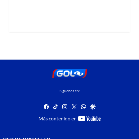
Síguenos en:
facebook
tiktok
instagram
twitter
whatsapp
google
youtube-
Más contenido en
footer