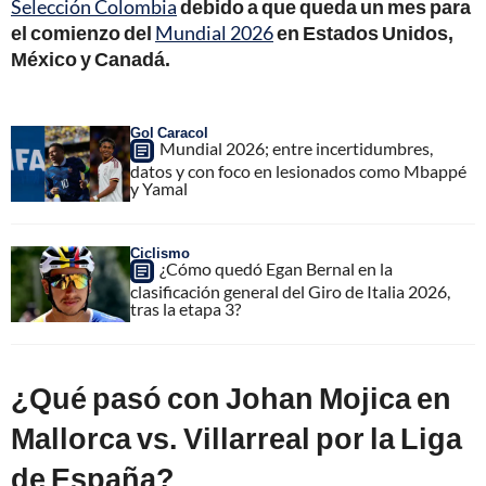
Selección Colombia
debido a que queda un mes para
el comienzo del
Mundial 2026
en Estados Unidos,
México y Canadá.
Gol Caracol
Mundial 2026; entre incertidumbres,
datos y con foco en lesionados como Mbappé
y Yamal
Ciclismo
¿Cómo quedó Egan Bernal en la
clasificación general del Giro de Italia 2026,
tras la etapa 3?
¿Qué pasó con Johan Mojica en
Mallorca vs. Villarreal por la Liga
de España?