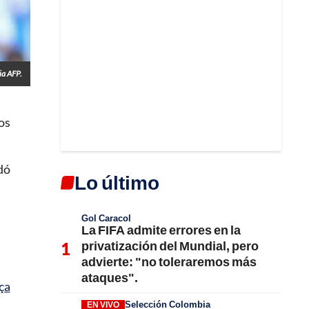
a AFP.
os
dó
Lo último
Gol Caracol
La FIFA admite errores en la
privatización del Mundial, pero
advierte: "no toleraremos más
ataques".
ça
Selección Colombia
EN VIVO