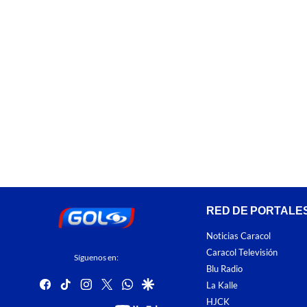
RED DE PORTALE
Noticias Caracol
Caracol Televisión
Síguenos en:
Blu Radio
facebook
tiktok
instagram
twitter
whatsapp
google
La Kalle
HJCK