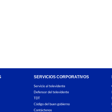
S
SERVICIOS CORPORATIVOS
Servicio al televidente
Defensor del televidente
TDT
Código del buen gobierno
Contáctenos