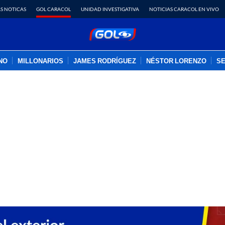
S NOTICAS
GOL CARACOL
UNIDAD INVESTIGATIVA
NOTICIAS CARACOL EN VIVO
INO
MILLONARIOS
JAMES RODRÍGUEZ
NÉSTOR LORENZO
SE
PUBLICIDAD