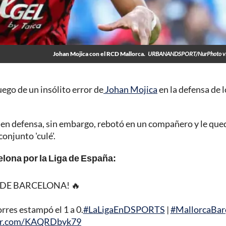
Johan Mojica con el RCD Mallorca.
URBANANDSPORT/NurPhoto vi
ego de un insólito error de
Johan Mojica
en la defensa de l
a en defensa, sin embargo, rebotó en un compañero y le que
conjunto 'culé'.
elona por la Liga de España:
DE BARCELONA! 🔥
orres estampó el 1 a 0.
#LaLigaEnDSPORTS
|
#MallorcaBar
ter.com/KAQRDbyk79