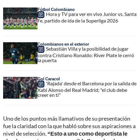
Fútbol Colombiano
Hora y TV para ver en vivo Junior vs. Santa
Fe, partido de ida de la Superliga 2026
Colombianos en el exterior
Sebastián Villa y la posibilidad de jugar
contra Cristiano Ronaldo: River Plate le cerró
la puerta
Gol Caracol
'Rajada' desde el Barcelona por la salida de
Xabi Alonso del Real Madrid; "el club debe
creer en ti"
Uno de los puntos más llamativos de su presentación
fue la claridad con la que habló sobre sus aspiraciones a
nivel de selección.
“Esto a uno como deportista le