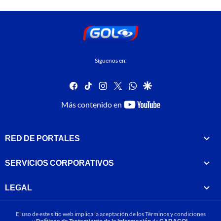
Síguenos en:
facebook
tiktok
instagram
twitter
whatsapp
google
youtube-
Más contenido en
footer
RED DE PORTALES
SERVICIOS CORPORATIVOS
LEGAL
El uso de este sitio web implica la aceptación de los
Términos y condiciones