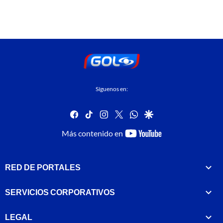
Síguenos en:
facebook
tiktok
instagram
twitter
whatsapp
google
youtube-
Más contenido en
footer
RED DE PORTALES
SERVICIOS CORPORATIVOS
LEGAL