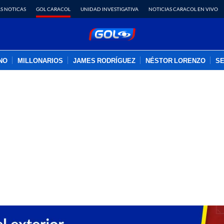
S NOTICAS
GOL CARACOL
UNIDAD INVESTIGATIVA
NOTICIAS CARACOL EN VIVO
INO
MILLONARIOS
JAMES RODRÍGUEZ
NÉSTOR LORENZO
SE
PUBLICIDAD