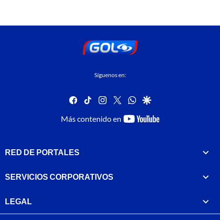
Síguenos en:
facebook
tiktok
instagram
twitter
whatsapp
google
youtube-
Más contenido en
footer
RED DE PORTALES
SERVICIOS CORPORATIVOS
LEGAL