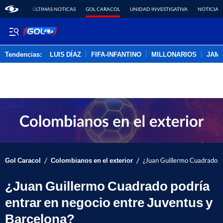
ÚLTIMAS NOTICAS
GOL CARACOL
UNIDAD INVESTIGATIVA
NOTICIAS
Tendencias:
LUIS DÍAZ
FIFA-INFANTINO
MILLONARIOS
JAM
PUBLICIDAD
/
/
Gol Caracol
Colombianos en el exterior
¿Juan Guillermo Cuadrado po
¿Juan Guillermo Cuadrado podría
entrar en negocio entre Juventus y
Barcelona?