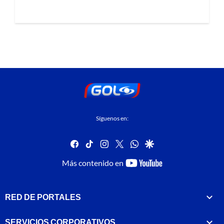
Síguenos en:
facebook
tiktok
instagram
twitter
whatsapp
google
youtube-
Más contenido en
footer
RED DE PORTALES
SERVICIOS CORPORATIVOS