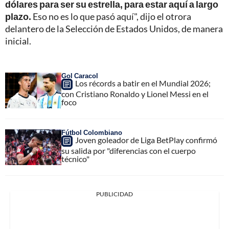
dólares para ser su estrella, para estar aquí a largo
plazo.
Eso no es lo que pasó aquí", dijo el otrora
delantero de la Selección de Estados Unidos, de manera
inicial.
Gol Caracol
Los récords a batir en el Mundial 2026;
con Cristiano Ronaldo y Lionel Messi en el
foco
Fútbol Colombiano
Joven goleador de Liga BetPlay confirmó
su salida por "diferencias con el cuerpo
técnico"
PUBLICIDAD