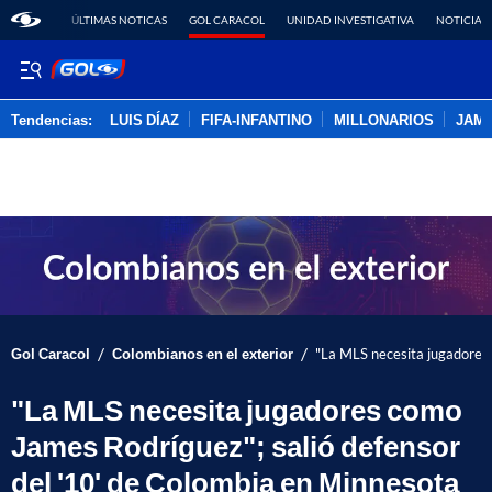
ÚLTIMAS NOTICAS
GOL CARACOL
UNIDAD INVESTIGATIVA
NOTICIAS
Tendencias:
LUIS DÍAZ
FIFA-INFANTINO
MILLONARIOS
JAM
PUBLICIDAD
/
/
Gol Caracol
Colombianos en el exterior
"La MLS necesita jugadores 
"La MLS necesita jugadores como
James Rodríguez"; salió defensor
del '10' de Colombia en Minnesota