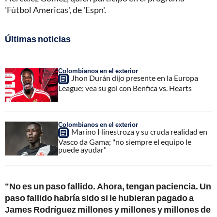
'Fútbol Americas', de 'Espn'.
Últimas noticias
Colombianos en el exterior
Jhon Durán dijo presente en la Europa
League; vea su gol con Benfica vs. Hearts
Colombianos en el exterior
Marino Hinestroza y su cruda realidad en
Vasco da Gama; "no siempre el equipo le
puede ayudar"
"No es un paso fallido. Ahora, tengan paciencia. Un
paso fallido habría sido si le hubieran pagado a
James Rodríguez millones y millones y millones de