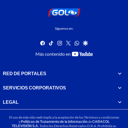
Síguenos en:
facebook
tiktok
instagram
twitter
whatsapp
google
youtube-
Más contenido en
footer
RED DE PORTALES
SERVICIOS CORPORATIVOS
LEGAL
El uso de este sitio web implica la aceptación de los
Términos y condiciones
y
Políticas de Tratamiento de la Información
de
CARACOL
TELEVISIÓN S.A.
Todos los Derechos Reservados D.R.A. Prohibida su