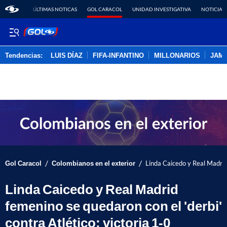
ÚLTIMAS NOTICAS
GOL CARACOL
UNIDAD INVESTIGATIVA
NOTICIAS
Tendencias:
LUIS DÍAZ
FIFA-INFANTINO
MILLONARIOS
JAM
PUBLICIDAD
/
/
Gol Caracol
Colombianos en el exterior
Linda Caicedo y Real Madrid 
Linda Caicedo y Real Madrid
femenino se quedaron con el 'derbi'
contra Atlético; victoria 1-0