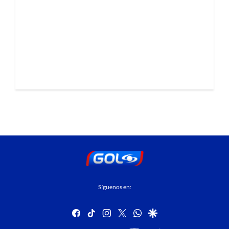
Síguenos en:
facebook
tiktok
instagram
twitter
whatsapp
google