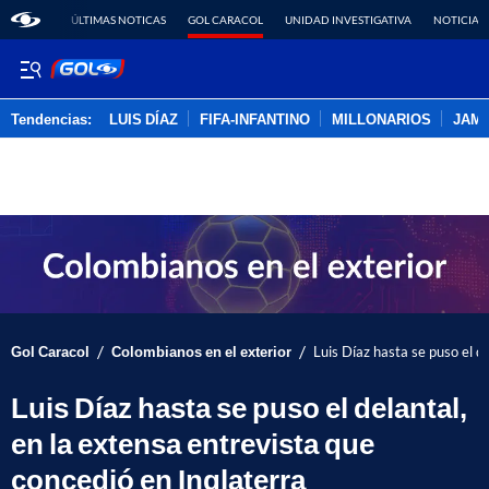
ÚLTIMAS NOTICAS
GOL CARACOL
UNIDAD INVESTIGATIVA
NOTICIAS
Tendencias:
LUIS DÍAZ
FIFA-INFANTINO
MILLONARIOS
JAM
PUBLICIDAD
/
/
Gol Caracol
Colombianos en el exterior
Luis Díaz hasta se puso el d
Luis Díaz hasta se puso el delantal,
en la extensa entrevista que
concedió en Inglaterra