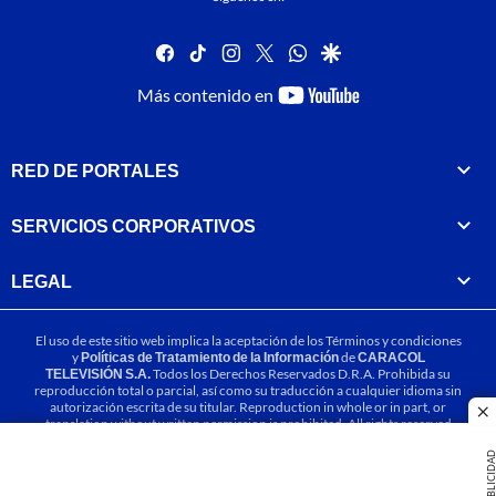
facebook
tiktok
instagram
twitter
whatsapp
google
youtube-
Más contenido en
footer
RED DE PORTALES
SERVICIOS CORPORATIVOS
LEGAL
El uso de este sitio web implica la aceptación de los
Términos y condiciones
y
Políticas de Tratamiento de la Información
de
CARACOL
TELEVISIÓN S.A.
Todos los Derechos Reservados D.R.A. Prohibida su
reproducción total o parcial, así como su traducción a cualquier idioma sin
autorización escrita de su titular. Reproduction in whole or in part, or
cl
translation without written permission is prohibited. All rights reserved
2025.
PUBLICIDA
MIEMBRO DE: