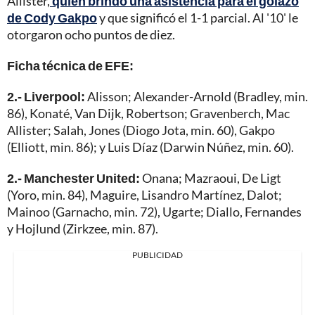
Allister,
quien brindó una asistencia para el golazo
de Cody Gakpo
y que significó el 1-1 parcial. Al '10' le
otorgaron ocho puntos de diez.
Ficha técnica de EFE:
2.- Liverpool:
Alisson; Alexander-Arnold (Bradley, min.
86), Konaté, Van Dijk, Robertson; Gravenberch, Mac
Allister; Salah, Jones (Diogo Jota, min. 60), Gakpo
(Elliott, min. 86); y Luis Díaz (Darwin Núñez, min. 60).
2.- Manchester United:
Onana; Mazraoui, De Ligt
(Yoro, min. 84), Maguire, Lisandro Martínez, Dalot;
Mainoo (Garnacho, min. 72), Ugarte; Diallo, Fernandes
y Hojlund (Zirkzee, min. 87).
PUBLICIDAD