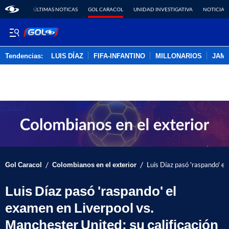
ÚLTIMAS NOTICAS
GOL CARACOL
UNIDAD INVESTIGATIVA
NOTICIAS
Tendencias:
LUIS DÍAZ
FIFA-INFANTINO
MILLONARIOS
JAM
PUBLICIDAD
/
/
Gol Caracol
Colombianos en el exterior
Luis Díaz pasó 'raspando' el
Luis Díaz pasó 'raspando' el
examen en Liverpool vs.
Manchester United: su calificación