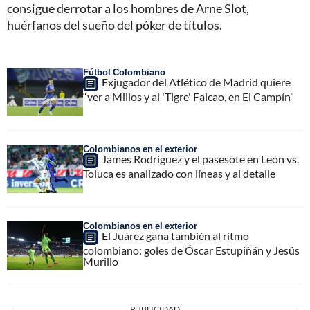
consigue derrotar a los hombres de Arne Slot,
huérfanos del sueño del póker de títulos.
Fútbol Colombiano
Exjugador del Atlético de Madrid quiere
“ver a Millos y al 'Tigre' Falcao, en El Campín”
Colombianos en el exterior
James Rodríguez y el pasesote en León vs.
Toluca es analizado con líneas y al detalle
Colombianos en el exterior
El Juárez gana también al ritmo
colombiano: goles de Óscar Estupiñán y Jesús
Murillo
PUBLICIDAD