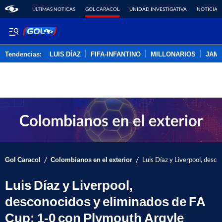
ÚLTIMAS NOTICAS
GOL CARACOL
UNIDAD INVESTIGATIVA
NOTICIAS
Tendencias:
LUIS DÍAZ
FIFA-INFANTINO
MILLONARIOS
JAM
PUBLICIDAD
/
/
Gol Caracol
Colombianos en el exterior
Luis Díaz y Liverpool, desc
Luis Díaz y Liverpool,
desconocidos y eliminados de FA
Cup: 1-0 con Plymouth Argyle