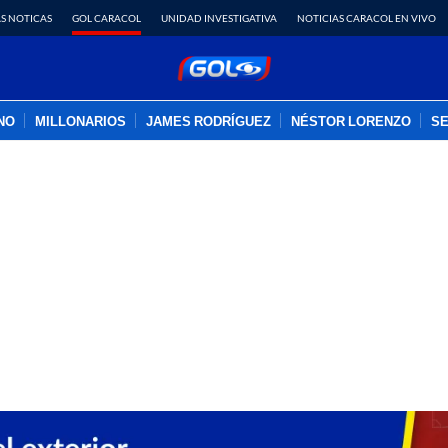
S NOTICAS
GOL CARACOL
UNIDAD INVESTIGATIVA
NOTICIAS CARACOL EN VIVO
INO
MILLONARIOS
JAMES RODRÍGUEZ
NÉSTOR LORENZO
SE
PUBLICIDAD