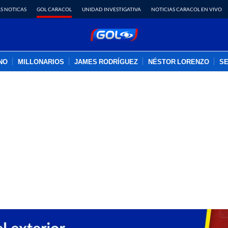
S NOTICAS
GOL CARACOL
UNIDAD INVESTIGATIVA
NOTICIAS CARACOL EN VIVO
INO
MILLONARIOS
JAMES RODRÍGUEZ
NÉSTOR LORENZO
SE
PUBLICIDAD