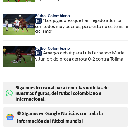
Fútbol Colombiano
"Los jugadores que han llegado a Junior
son todos muy buenos, pero esto no es tenis ni
ciclismo"
Fútbol Colombiano
Amargo debut para Luis Fernando Muriel
y Junior: dolorosa derrota 0-2 contra Tolima
Siga nuestro canal para tener las noticias de
nuestras figuras, del fútbol colombiano e
internacional.
⚽ Síganos en Google Noticias con toda la
información del fútbol mundial