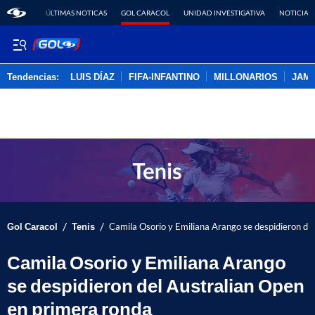
ÚLTIMAS NOTICAS
GOL CARACOL
UNIDAD INVESTIGATIVA
NOTICIAS
Tendencias:
LUIS DÍAZ
FIFA-INFANTINO
MILLONARIOS
JAM
PUBLICIDAD
/
/
Gol Caracol
Tenis
Camila Osorio y Emiliana Arango se despidieron de
Camila Osorio y Emiliana Arango
se despidieron del Australian Open
en primera ronda