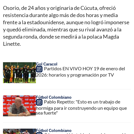
Osorio, de 24 años y originaria de Cúcuta, ofreció
resistencia durante algo más de dos horas y media
frente a la estadounidense, aunque no logró imponerse
y quedó eliminada, mientras que su rival avanzó a la
segunda ronda, donde se medirá a la polaca Magda
Linette.
Gol Caracol
Partidos EN VIVO HOY 19 de enero del
2026: horarios y programación por TV
Fútbol Colombiano
Pablo Repetto: "Esto es un trabajo de
hormiga para ir construyendo un equipo que
sea fuerte"
Fútbol Colombiano