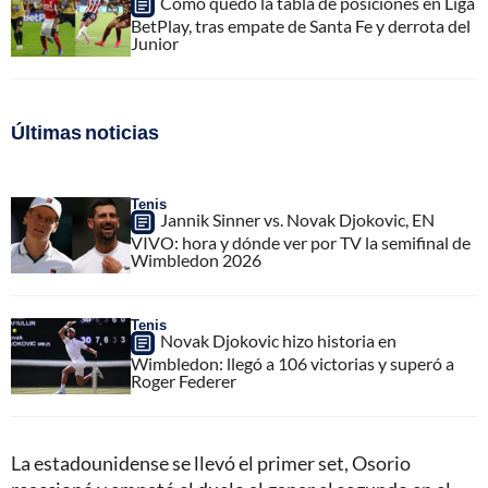
Cómo quedó la tabla de posiciones en Liga
BetPlay, tras empate de Santa Fe y derrota del
Junior
Últimas noticias
Tenis
Jannik Sinner vs. Novak Djokovic, EN
VIVO: hora y dónde ver por TV la semifinal de
Wimbledon 2026
Tenis
Novak Djokovic hizo historia en
Wimbledon: llegó a 106 victorias y superó a
Roger Federer
La estadounidense se llevó el primer set, Osorio