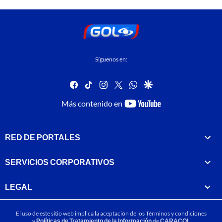
Síguenos en:
facebook
tiktok
instagram
twitter
whatsapp
google
youtube-
Más contenido en
footer
RED DE PORTALES
SERVICIOS CORPORATIVOS
LEGAL
El uso de este sitio web implica la aceptación de los
Términos y condiciones
y
Políticas de Tratamiento de la Información
de
CARACOL