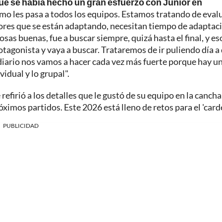
e se había hecho un gran esfuerzo con Junior en
o les pasa a todos los equipos. Estamos tratando de eval
dores que se están adaptando, necesitan tiempo de adaptac
osas buenas, fue a buscar siempre, quizá hasta el final, y eso
agonista y vaya a buscar. Trataremos de ir puliendo día a 
 diario nos vamos a hacer cada vez más fuerte porque hay u
idual y lo grupal".
efirió a los detalles que le gustó de su equipo en la cancha
ximos partidos. Este 2026 está lleno de retos para el 'carde
PUBLICIDAD