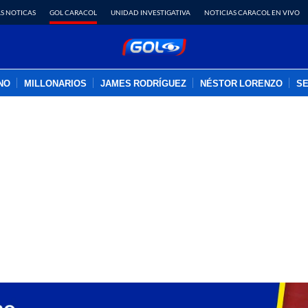
S NOTICAS
GOL CARACOL
UNIDAD INVESTIGATIVA
NOTICIAS CARACOL EN VIVO
INO
MILLONARIOS
JAMES RODRÍGUEZ
NÉSTOR LORENZO
SE
PUBLICIDAD