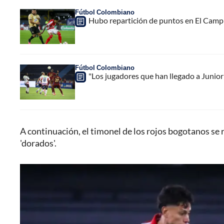
Fútbol Colombiano
Hubo repartición de puntos en El Campí
Fútbol Colombiano
"Los jugadores que han llegado a Junior
A continuación, el timonel de los rojos bogotanos se r
'dorados'.