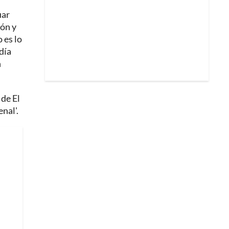
uar
ión y
 es lo
día
n
 de El
nal'.