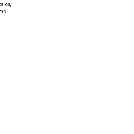
ales,
imo