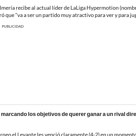
Almería recibe al actual líder de LaLiga Hypermotion (nomb
ó que "va a ser un partido muy atractivo para ver y para jug
PUBLICIDAD
 marcando los objetivos de querer ganar a un rival dir
orneo el Levante les venció claramente (4-2) en un momento