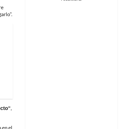
re
arlo".
ecto"
,
 en el