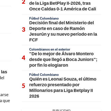
de la Liga BetPlay II-2026, tras
Once Caldas 0-1 América de Cali
Fútbol Colombiano
Decisión final del Ministerio del
Deporte en caso de Ramón
Jesurún y su nuevo período en la
FCF
Colombianos en el exterior
"De lo mejor de Álvaro Montero
desde que llegó a Boca Juniors";
por fin lo elogiaron
 las
Fútbol Colombiano
del
Quién es Leonai Souza, el último
refuerzo presentado por
Millonarios para Liga Betplay II
tarse
2026
za que
PUBLICIDAD