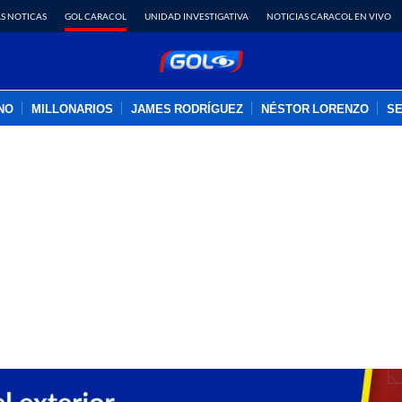
S NOTICAS
GOL CARACOL
UNIDAD INVESTIGATIVA
NOTICIAS CARACOL EN VIVO
INO
MILLONARIOS
JAMES RODRÍGUEZ
NÉSTOR LORENZO
SE
PUBLICIDAD