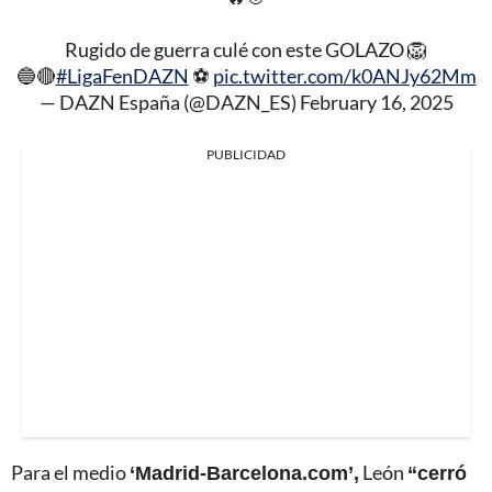
Rugido de guerra culé con este GOLAZO 🦁
🔵🔴
#LigaFenDAZN
⚽️
pic.twitter.com/k0ANJy62Mm
— DAZN España (@DAZN_ES)
February 16, 2025
PUBLICIDAD
Para el medio
‘Madrid-Barcelona.com’,
León
“cerró