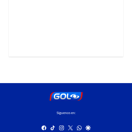
Síguenos en:
facebook
tiktok
instagram
twitter
whatsapp
google