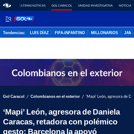
ÚLTIMAS NOTICAS
GOL CARACOL
UNIDAD INVESTIGATIVA
NOTICIAS
Tendencias:
LUIS DÍAZ
FIFA-INFANTINO
MILLONARIOS
JAM
PUBLICIDAD
/
/
Gol Caracol
Colombianos en el exterior
‘Mapi’ León, agresora de Da
‘Mapi’ León, agresora de Daniela
Caracas, retadora con polémico
gesto; Barcelona la apoyó