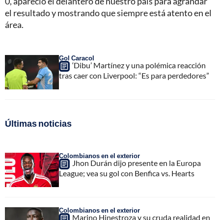
0, apareció el delantero de nuestro país para agrandar
el resultado y mostrando que siempre está atento en el
área.
Gol Caracol
‘Dibu’ Martínez y una polémica reacción
tras caer con Liverpool: “Es para perdedores”
Últimas noticias
Colombianos en el exterior
Jhon Durán dijo presente en la Europa
League; vea su gol con Benfica vs. Hearts
Colombianos en el exterior
Marino Hinestroza y su cruda realidad en