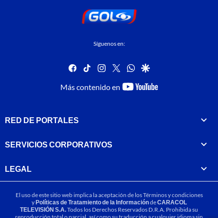
Síguenos en:
facebook
tiktok
instagram
twitter
whatsapp
google
youtube-
Más contenido en
footer
RED DE PORTALES
SERVICIOS CORPORATIVOS
LEGAL
El uso de este sitio web implica la aceptación de los
Términos y condiciones
y
Políticas de Tratamiento de la Información
de
CARACOL
TELEVISIÓN S.A.
Todos los Derechos Reservados D.R.A. Prohibida su
reproducción total o parcial, así como su traducción a cualquier idioma sin