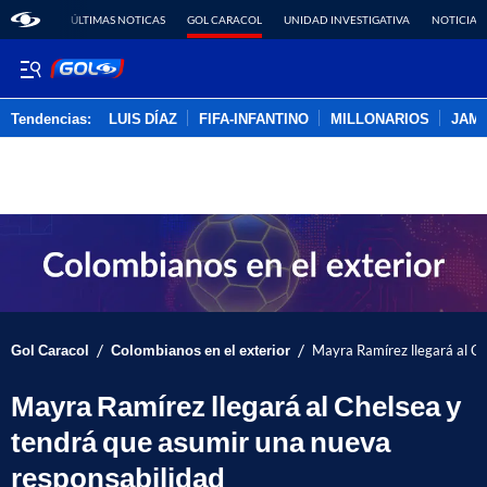
ÚLTIMAS NOTICAS
GOL CARACOL
UNIDAD INVESTIGATIVA
NOTICIAS
Tendencias:
LUIS DÍAZ
FIFA-INFANTINO
MILLONARIOS
JAM
PUBLICIDAD
/
/
Gol Caracol
Colombianos en el exterior
Mayra Ramírez llegará al Ch
Mayra Ramírez llegará al Chelsea y
tendrá que asumir una nueva
responsabilidad